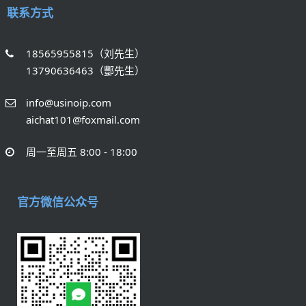
联系方式
18565955815（刘先生）
13790636463（酆先生）
info@usinoip.com
aichat101@foxmail.com
周一至周五 8:00 - 18:00
官方微信公众号